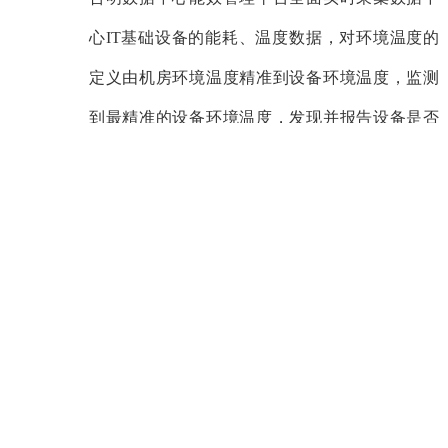
心IT基础设备的能耗、温度数据，对环境温度的
定义由机房环境温度精准到设备环境温度，监测
到最精准的设备环境温度，发现并报告设备是否
低温或高温，以此来判断机房环境温度的冷热不
均，通知运维人员采取相应物理办法（如调节风
口的方向，增加/减少附近冷风的风量等），尽量
减少降低空调温度的方式来解决冷热不均的问
题，避免能耗的增加。