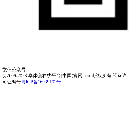
微信公众号
@2009-2023 华体会在线平台(中国)官网 .com版权所有 经营许
可证编号
粤ICP备16039192号