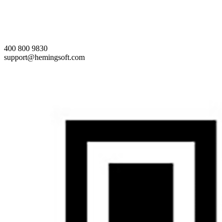
400 800 9830
support@hemingsoft.com