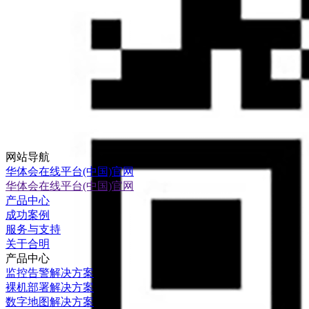
网站导航
华体会在线平台(中国)官网
华体会在线平台(中国)官网
产品中心
成功案例
服务与支持
关于合明
产品中心
监控告警解决方案
裸机部署解决方案
数字地图解决方案