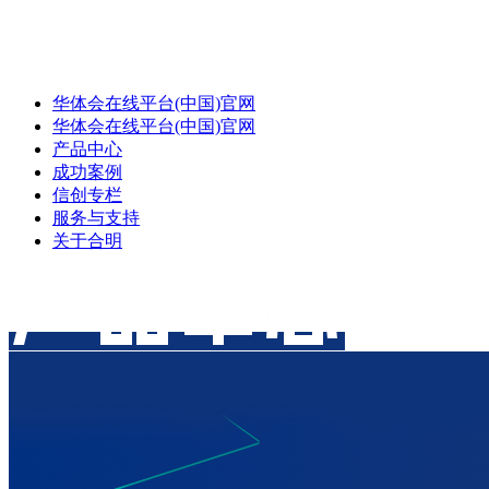
华体会在线平台(中国)官网
华体会在线平台(中国)官网
产品中心
成功案例
信创专栏
服务与支持
关于合明